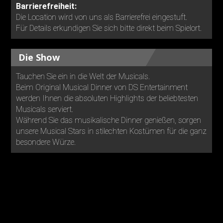
Barrierefreiheit:
Die Location wird von uns als Barrierefrei eingestuft.
Für Details erkundigen Sie sich bitte direkt beim Spielort.
Die Show
Tauchen Sie ein in die Welt der Musicals.
Beim Original Musical Dinner von DS Entertainment
werden Ihnen die absoluten Highlights der beliebtesten
Musicals serviert.
Während Sie das musikalische Dinner genießen, sorgen
unsere Musical Stars in stilechten Kostümen für die ganz
besondere Würze.