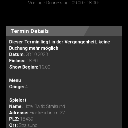
Montag - Donnerstag | 09:00 - 18:00h
Termin Details
Dieser Termin liegt in der Vergangenheit, keine
Buchung mehr möglich
Datum:
28.10.2023
Einlass:
18:30
Show Beginn:
19:00
Menu
Gänge:
4
Spielort
Name:
Hotel Baltic Stralsund
Adresse:
Frankendamm 22
PLZ:
18439
Ort:
Stralsund