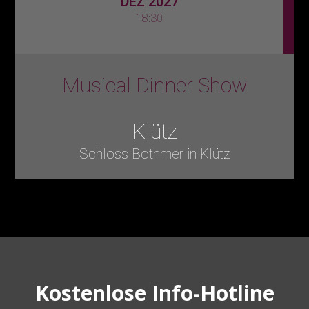
DEZ 2027
18:30
Musical Dinner Show
Klütz
Schloss Bothmer in Klütz
Kostenlose Info-Hotline