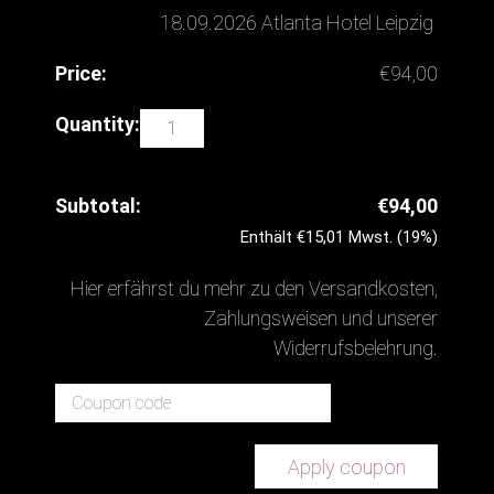
18.09.2026 Atlanta Hotel Leipzig
€
94,00
ABBA
The
Tribute
€
94,00
Dinner
Enthält
€
15,01
Mwst. (19%)
Show
18.09.2026
Hier erfährst du mehr zu den
Versandkosten
,
Atlanta
Zahlungsweisen
und unserer
Hotel
Widerrufsbelehrung
.
Leipzig
quantity
Coupon:
Apply coupon