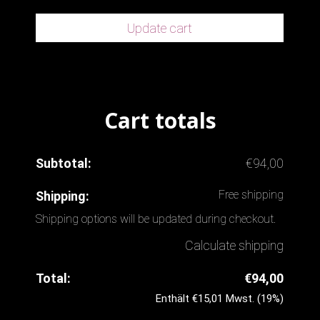
Update cart
Cart totals
€
94,00
Free shipping
Shipping options will be updated during checkout.
Calculate shipping
€
94,00
Enthält
€
15,01
Mwst. (19%)