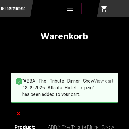
shopping_cart
|||
DS Entertainment
Warenkorb
“ABBA The Tribute Dinner Show
View cart
18.09.2026 Atlanta Hotel Leipzig”
has been added to your cart.
×
ABBA The Tribute Dinner Show