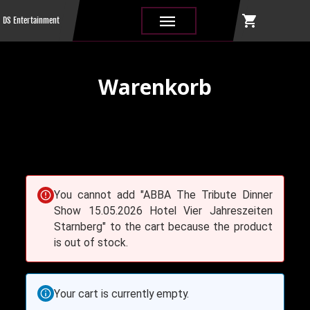
shopping_cart
|||
DS Entertainment
Warenkorb
You cannot add "ABBA The Tribute Dinner
Show 15.05.2026 Hotel Vier Jahreszeiten
Starnberg" to the cart because the product
is out of stock.
Your cart is currently empty.