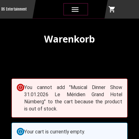
shopping_cart
|||
DS Entertainment
Warenkorb
You cannot add "Musical Dinner Show
31.01.2026 Le Méridien Grand Hotel
Nürnberg" to the cart because the product
is out of stock.
Your cart is currently empty.