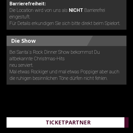
Barrierefreiheit:
Die Location wird von uns als
NICHT
Barrierefrei
eingestuft.
Für Details erkundigen Sie sich bitte direkt beim Spielort.
Die Show
Bei Santa´s Rock Dinner Show bekommst Du
altbekannte Christmas-Hits
neu serviert.
Mal etwas Rockiger und mal etwas Poppiger aber auch
die ruhigen besinnlichen Töne dürfen nicht fehlen.
TICKETPARTNER