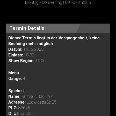
Montag - Donnerstag | 09:00 - 18:00h
Termin Details
Dieser Termin liegt in der Vergangenheit, keine
Buchung mehr möglich
Datum:
14.12.2023
Einlass:
18:30
Show Beginn:
19:00
Menu
Gänge:
4
Spielort
Name:
Kurhaus Bad Tölz
Adresse:
Ludwigstraße 25
PLZ:
83646
Ort:
Bad Tölz