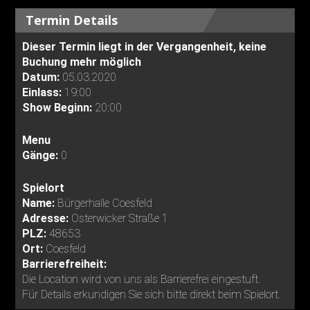
Termin Details
Dieser Termin liegt in der Vergangenheit, keine
Buchung mehr möglich
Datum:
05.03.2020
Einlass:
19:00
Show Beginn:
20:00
Menu
Gänge:
0
Spielort
Name:
Bürgerhalle Coesfeld
Adresse:
Osterwicker Straße 1
PLZ:
48653
Ort:
Coesfeld
Barrierefreiheit:
Die Location wird von uns als Barrierefrei eingestuft.
Für Details erkundigen Sie sich bitte direkt beim Spielort.