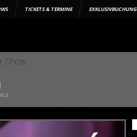
OWS
TICKETS & TERMINE
EXKLUSIVBUCHUN
er Show
g
nkur