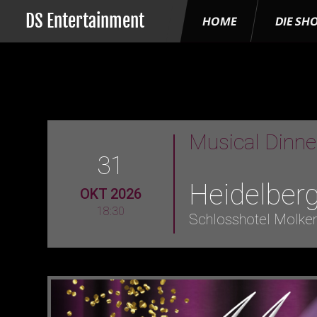
DS Entertainment
HOME
DIE SH
Musical Dinn
31
Heidelber
OKT 2026
18:30
Schlosshotel Molke