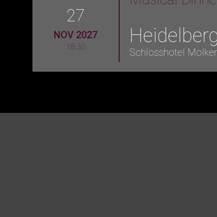
27
Heidelber
NOV 2027
18:30
Schlosshotel Molke