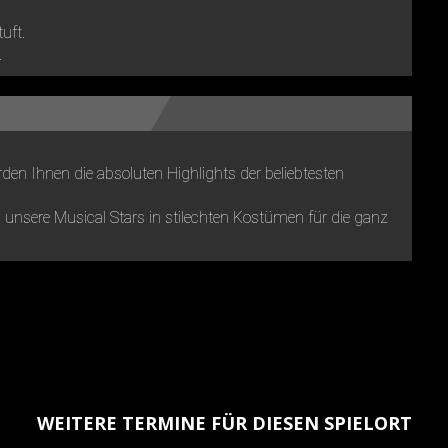
tuft.
.
den Ihnen die absoluten Highlights der beliebtesten
unsere Musical Stars in stilechten Kostümen für die ganz
WEITERE TERMINE FÜR DIESEN SPIELORT