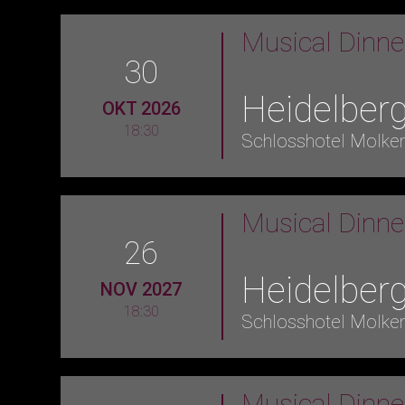
Musical Dinn
30
Heidelber
OKT 2026
18:30
Schlosshotel Molke
Musical Dinn
26
Heidelber
NOV 2027
18:30
Schlosshotel Molke
Musical Dinn