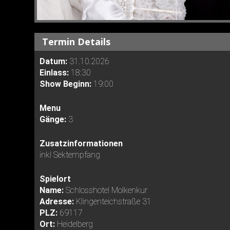
Termin Details
Datum:
31.10.2026
Einlass:
18:30
Show Beginn:
19:00
Menu
Gänge:
3
Zusatzinformationen
inkl Sektempfang
Spielort
Name:
Schlosshotel Molkenkur
Adresse:
Klingenteichstraße 31
PLZ:
69117
Ort:
Heidelberg