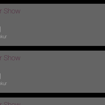
er Show
g
nkur
er Show
g
nkur
er Show