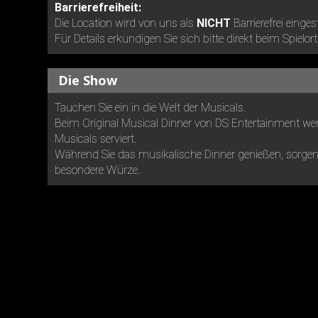
Barrierefreiheit:
Die Location wird von uns als
NICHT
Barrierefrei einges
Für Details erkundigen Sie sich bitte direkt beim Spielort
Die Show
Tauchen Sie ein in die Welt der Musicals.
Beim Original Musical Dinner von DS Entertainment wer
Musicals serviert.
Während Sie das musikalische Dinner genießen, sorgen 
besondere Würze.