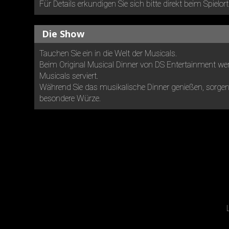
Für Details erkundigen Sie sich bitte direkt beim Spielort
Die Show
Tauchen Sie ein in die Welt der Musicals.
Beim Original Musical Dinner von DS Entertainment wer
Musicals serviert.
Während Sie das musikalische Dinner genießen, sorgen 
besondere Würze.