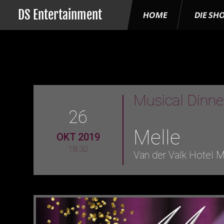
DS Entertainment
HOME
DIE SH
Musical Dinn
26
Melle
OKT 2019
18:30
Van der Valk Hotel M