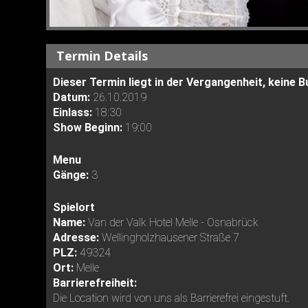
Termin Details
Dieser Termin liegt in der Vergangenheit, keine
Datum:
26.10.2019
Einlass:
18:30
Show Beginn:
19:00
Menu
Gänge:
3
Spielort
Name:
Van der Valk Hotel Melle - Osnabrück
Adresse:
Wellingholzhausener Straße 7
PLZ:
49324
Ort:
Melle
Barrierefreiheit:
Die Location wird von uns als Barrierefrei eingestuft.