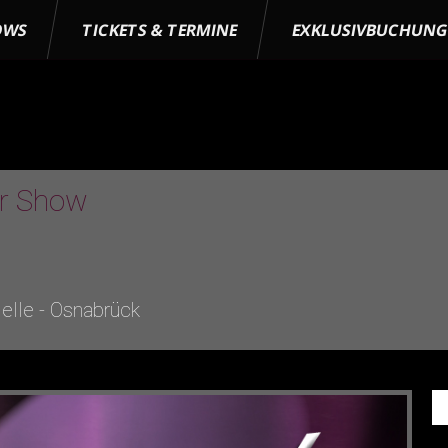
OWS
TICKETS & TERMINE
EXKLUSIVBUCHUN
er Show
elle - Osnabrück