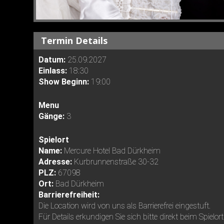
Termin Details
Datum:
25.09.2027
Einlass:
18:30
Show Beginn:
19:00
Menu
Gänge:
3
Spielort
Name:
Mercure Hotel Bad Dürkheim
Adresse:
Kurbrunnenstraße 30-32
PLZ:
67098
Ort:
Bad Dürkheim
Barrierefreiheit:
Die Location wird von uns als Barrierefrei eingestuft.
Für Details erkundigen Sie sich bitte direkt beim Spielort