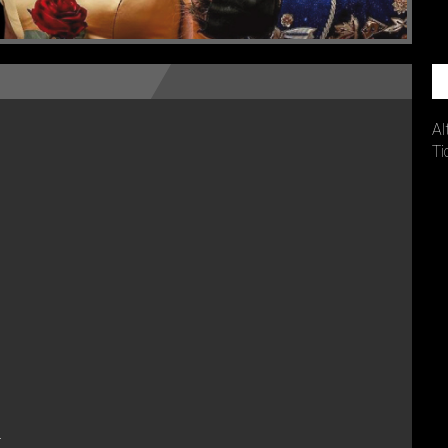
Al
Ti
.