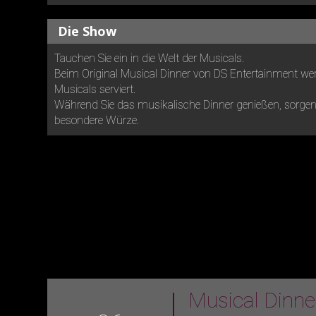
Die Show
Tauchen Sie ein in die Welt der Musicals.
Beim Original Musical Dinner von DS Entertainment wer
Musicals serviert.
Während Sie das musikalische Dinner genießen, sorgen 
besondere Würze.
Musical Dinn