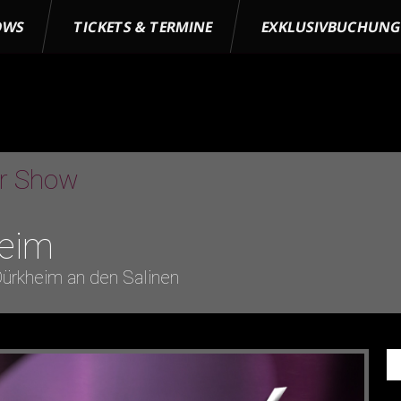
OWS
TICKETS & TERMINE
EXKLUSIVBUCHUN
er Show
eim
ürkheim an den Salinen