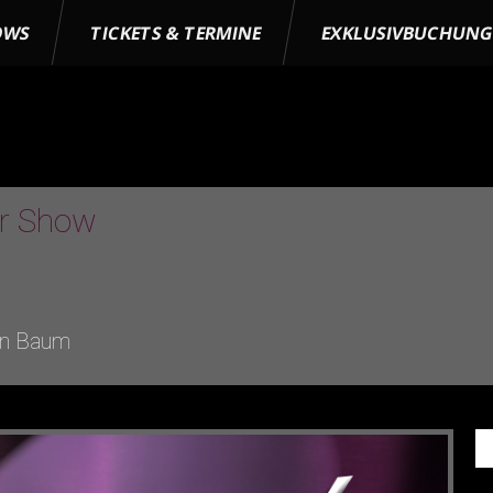
OWS
TICKETS & TERMINE
EXKLUSIVBUCHUN
er Show
en Baum