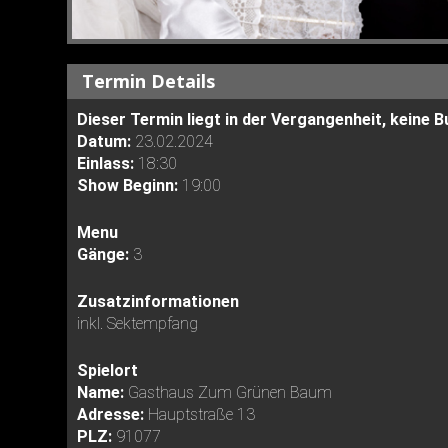
Termin Details
Dieser Termin liegt in der Vergangenheit, keine
Datum:
23.02.2024
Einlass:
18:30
Show Beginn:
19:00
Menu
Gänge:
3
Zusatzinformationen
inkl. Sektempfang
Spielort
Name:
Gasthaus Zum Grünen Baum
Adresse:
Hauptstraße 13
PLZ:
91077