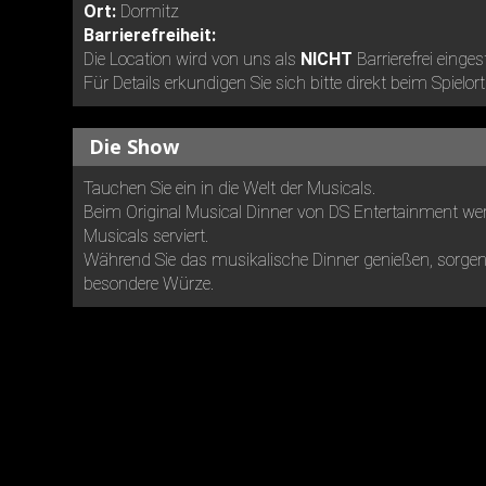
Ort:
Dormitz
Barrierefreiheit:
Die Location wird von uns als
NICHT
Barrierefrei einges
Für Details erkundigen Sie sich bitte direkt beim Spielort
Die Show
Tauchen Sie ein in die Welt der Musicals.
Beim Original Musical Dinner von DS Entertainment wer
Musicals serviert.
Während Sie das musikalische Dinner genießen, sorgen 
besondere Würze.