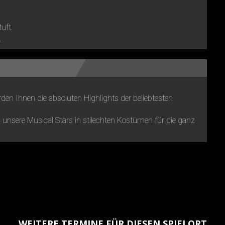
tuft.
.
den Ihnen die absoluten Highlights der beliebtesten
unsere Musical Stars in stilechten Kostümen für die ganz
WEITERE TERMINE FÜR DIESEN SPIELORT