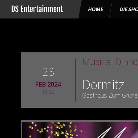
DS Entertainment
HOME
DIE SH
Musical Dinn
23
Dormitz
FEB 2024
18:30
Gasthaus Zum Grün