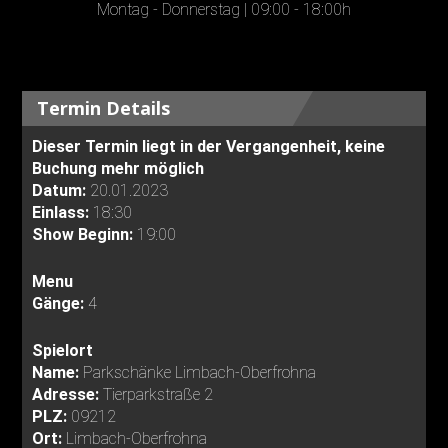
Montag - Donnerstag | 09:00 - 18:00h
Termin Details
Dieser Termin liegt in der Vergangenheit, keine
Buchung mehr möglich
Datum:
20.01.2023
Einlass:
18:30
Show Beginn:
19:00
Menu
Gänge:
4
Spielort
Name:
Parkschänke Limbach-Oberfrohna
Adresse:
Tierparkstraße 2
PLZ:
09212
Ort:
Limbach-Oberfrohna