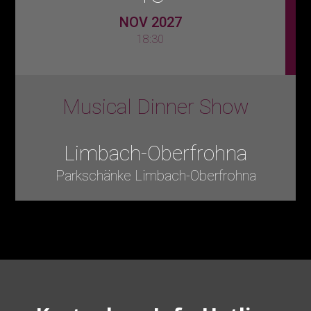
NOV 2027
18:30
Musical Dinner Show
Limbach-Oberfrohna
Parkschänke Limbach-Oberfrohna