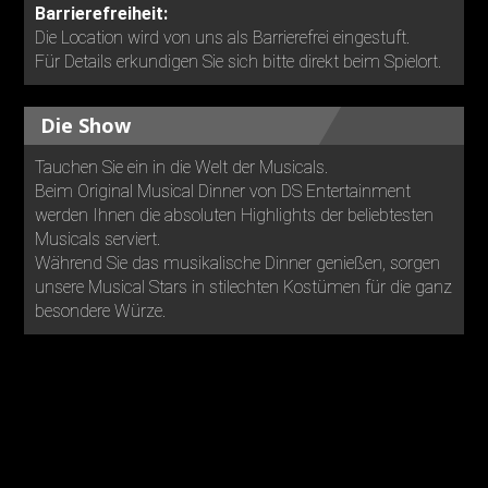
Barrierefreiheit:
Die Location wird von uns als Barrierefrei eingestuft.
Für Details erkundigen Sie sich bitte direkt beim Spielort.
Die Show
Tauchen Sie ein in die Welt der Musicals.
Beim Original Musical Dinner von DS Entertainment
werden Ihnen die absoluten Highlights der beliebtesten
Musicals serviert.
Während Sie das musikalische Dinner genießen, sorgen
unsere Musical Stars in stilechten Kostümen für die ganz
besondere Würze.