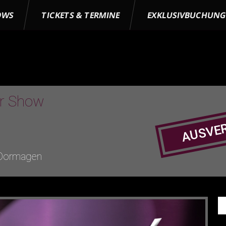
OWS
TICKETS & TERMINE
EXKLUSIVBUCHUN
er Show
AUSVE
n
 Dormagen