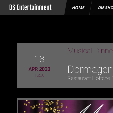
DS Entertainment
HOME
DIE SH
Musical Dinn
18
Dormage
APR 2020
18:00
Restaurant Höttche