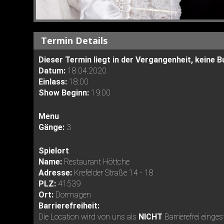
Termin Details
Dieser Termin liegt in der Vergangenheit, keine
Datum:
18.04.2020
Einlass:
18:00
Show Beginn:
19:00
Menu
Gänge:
3
Spielort
Name:
Restaurant Höttche
Adresse:
Krefelder Straße 14 - 18
PLZ:
41539
Ort:
Dormagen
Barrierefreiheit:
Die Location wird von uns als
NICHT
Barrierefrei einges