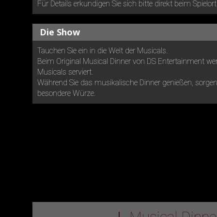
Für Details erkundigen Sie sich bitte direkt beim Spielort
Die Show
Tauchen Sie ein in die Welt der Musicals.
Beim Original Musical Dinner von DS Entertainment wer
Musicals serviert.
Während Sie das musikalische Dinner genießen, sorgen 
besondere Würze.
Musical Dinn