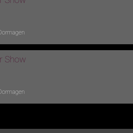
n
 Dormagen
er Show
n
 Dormagen