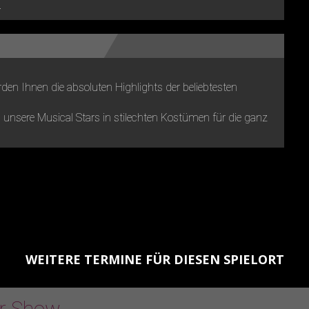
.
den Ihnen die absoluten Highlights der beliebtesten
unsere Musical Stars in stilechten Kostümen für die ganz
WEITERE TERMINE FÜR DIESEN SPIELORT
er Show