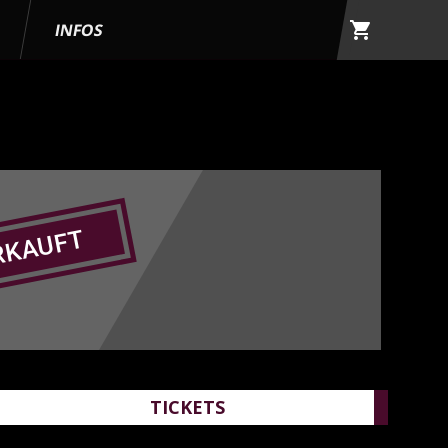
shopping_cart
G
INFOS
RKAUFT
TICKETS