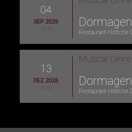
04
Dormage
SEP 2026
18:00
Restaurant Höttche
Musical Dinn
13
Dormage
DEZ 2026
16:00
Restaurant Höttche