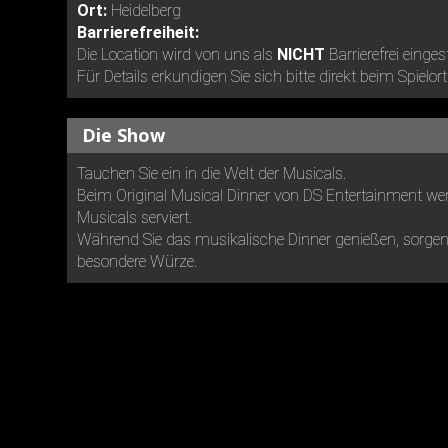
Ort:
Heidelberg
Barrierefreiheit:
Die Location wird von uns als
NICHT
Barrierefrei einges
Für Details erkundigen Sie sich bitte direkt beim Spielort
Die Show
Tauchen Sie ein in die Welt der Musicals.
Beim Original Musical Dinner von DS Entertainment wer
Musicals serviert.
Während Sie das musikalische Dinner genießen, sorgen 
besondere Würze.