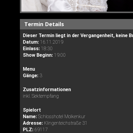
Termin Details
Dieser Termin liegt in der Vergangenheit, keine
Datum:
16.11.2019
Einlass:
18:30
Show Beginn:
19:00
Menu
Gänge:
3
Zusatzinformationen
inkl. Sektempfang
Spielort
Name:
Schlosshotel Molkenkur
Adresse:
Klingenteichstraße 31
PLZ:
69117