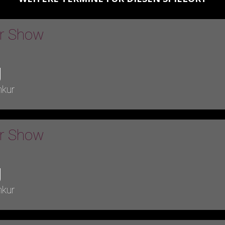
er Show
g
nkur
er Show
g
nkur