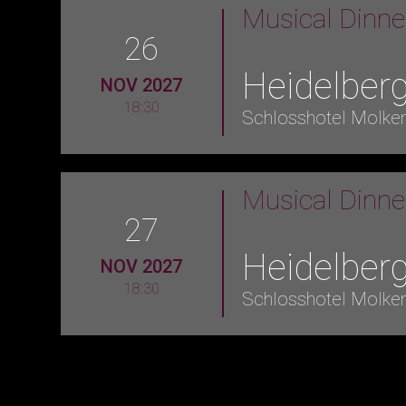
Musical Dinn
26
Heidelber
NOV 2027
18:30
Schlosshotel Molke
Musical Dinn
27
Heidelber
NOV 2027
18:30
Schlosshotel Molke