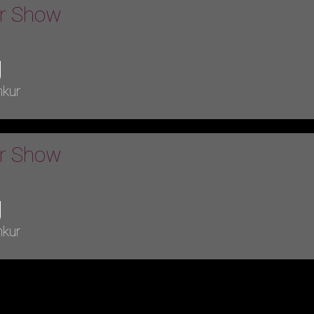
er Show
g
nkur
er Show
g
nkur