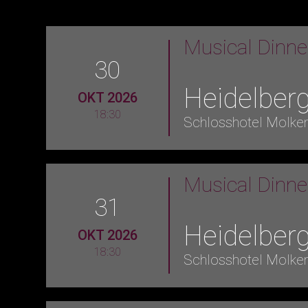
Musical Dinn
30
Heidelber
OKT 2026
18:30
Schlosshotel Molke
Musical Dinn
31
Heidelber
OKT 2026
18:30
Schlosshotel Molke