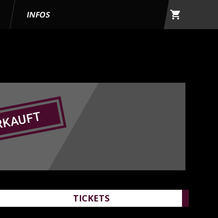
shopping_cart
G
INFOS
RKAUFT
TICKETS