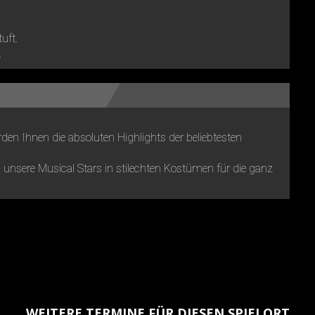
tuft.
.
den Ihnen die absoluten Highlights der beliebtesten
unsere Musical Stars in stilechten Kostümen für die ganz
WEITERE TERMINE FÜR DIESEN SPIELORT