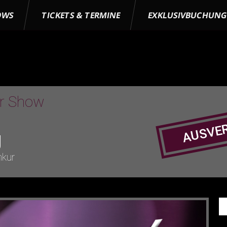
OWS
TICKETS & TERMINE
EXKLUSIVBUCHUN
er Show
AUSVE
g
nkur