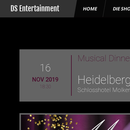
DS Entertainment
HOME
DIE SH
Musical Dinn
16
Heidelber
NOV 2019
18:30
Schlosshotel Molke