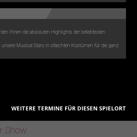
den Ihnen die absoluten Highlights der beliebtesten
unsere Musical Stars in stilechten Kostümen für die ganz
WEITERE TERMINE FÜR DIESEN SPIELORT
er Show