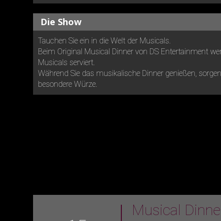
Die Show
Tauchen Sie ein in die Welt der Musicals.
Beim Original Musical Dinner von DS Entertainment wer
Musicals serviert.
Während Sie das musikalische Dinner genießen, sorgen 
besondere Würze.
Musical Dinn