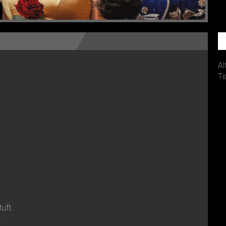
Al
Ti
tuft.
.