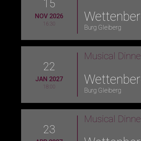
15
Wettenber
NOV 2026
16:30
Burg Gleiberg
Musical Dinn
22
Wettenber
JAN 2027
18:00
Burg Gleiberg
Musical Dinn
23