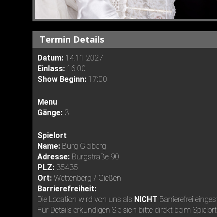
Termin Details
Datum:
14.11.2027
Einlass:
16:00
Show Beginn:
17:00
Menu
Gänge:
3
Spielort
Name:
Burg Gleiberg
Adresse:
Burgstraße 90
PLZ:
35435
Ort:
Wettenberg / Gießen
Barrierefreiheit:
Die Location wird von uns als
NICHT
Barrierefrei einges
Für Details erkundigen Sie sich bitte direkt beim Spielort