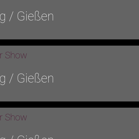
g / Gießen
er Show
g / Gießen
er Show