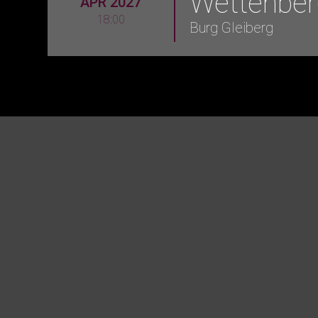
Wettenber
APR 2027
18:00
Burg Gleiberg