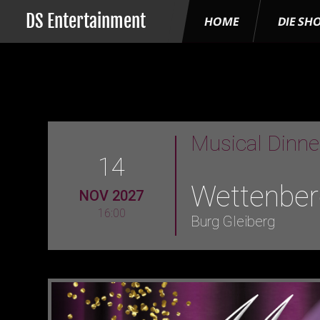
DS Entertainment
HOME
DIE SH
Musical Dinn
14
Wettenber
NOV 2027
16:00
Burg Gleiberg