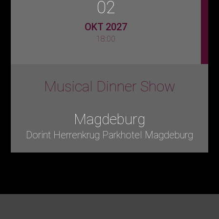
02
OKT 2027
18:00
Musical Dinner Show
Magdeburg
Dorint Herrenkrug Parkhotel Magdeburg