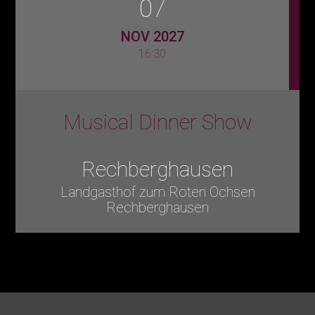
07
NOV 2027
16:30
Musical Dinner Show
Rechberghausen
Landgasthof zum Roten Ochsen
Rechberghausen