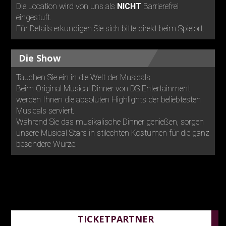
Die Location wird von uns als
NICHT
Barrierefrei
eingestuft.
Für Details erkundigen Sie sich bitte direkt beim Spielort.
Die Show
Tauchen Sie ein in die Welt der Musicals.
Beim Original Musical Dinner von DS Entertainment
werden Ihnen die absoluten Highlights der beliebtesten
Musicals serviert.
Während Sie das musikalische Dinner genießen, sorgen
unsere Musical Stars in stilechten Kostümen für die ganz
besondere Würze.
TICKETPARTNER