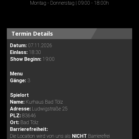
Montag - Donnerstag | 09:00 - 18:00h
Termin Details
Datum:
07.11.2026
Einlass:
18:30
Show Beginn:
19:00
Menu
Gänge:
3
Spielort
Name:
Kurhaus Bad Tölz
Adresse:
Ludwigstraße 25
PLZ:
83646
Ort:
Bad Tölz
Barrierefreiheit:
Die Location wird von uns als
NICHT
Barrierefrei