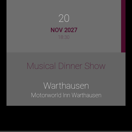
20
NOV 2027
18:30
Musical Dinner Show
Warthausen
Motorworld Inn Warthausen