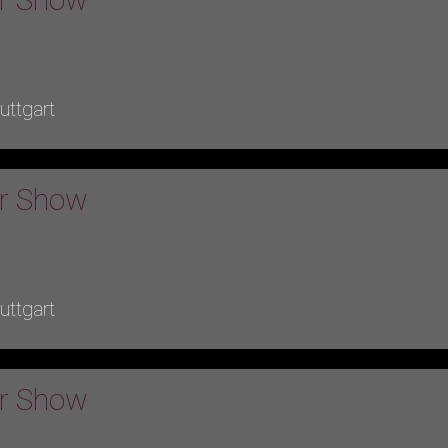
ttgart
er Show
ttgart
er Show