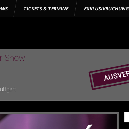
OWS
TICKETS & TERMINE
EXKLUSIVBUCHUN
er Show
AUSVE
ttgart