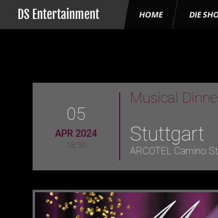
DS Entertainment
HOME
DIE SH
Musical Dinn
05
Stuttgart
APR 2024
18:30
ARCOTEL Camino Stu