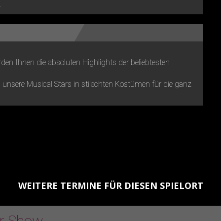
.
den Ihnen die absoluten Highlights der beliebtesten
unsere Musical Stars in stilechten Kostümen für die ganz
WEITERE TERMINE FÜR DIESEN SPIELORT
er Show