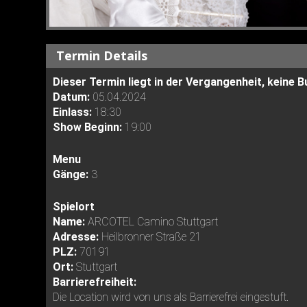
Termin Details
Dieser Termin liegt in der Vergangenheit, keine
Datum:
05.04.2024
Einlass:
18:30
Show Beginn:
19:00
Menu
Gänge:
3
Spielort
Name:
ARCOTEL Camino Stuttgart
Adresse:
Heilbronner Straße 21
PLZ:
70191
Ort:
Stuttgart
Barrierefreiheit:
Die Location wird von uns als Barrierefrei eingestuft.