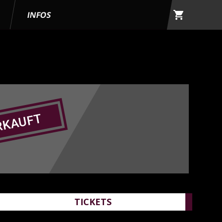
shopping_cart
G
INFOS
RKAUFT
TICKETS