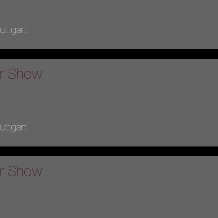
ttgart
er Show
ttgart
er Show