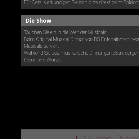
Für Details erkundigen Sie sich bitte direkt beim Spielort
Die Show
Tauchen Sie ein in die Welt der Musicals.
Beim Original Musical Dinner von DS Entertainment wer
Musicals serviert.
Während Sie das musikalische Dinner genießen, sorgen 
besondere Würze.
Musical Dinn