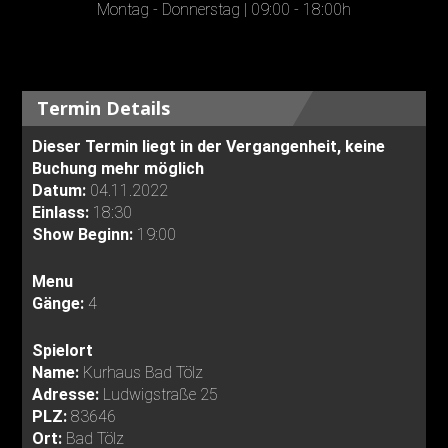
Montag - Donnerstag | 09:00 - 18:00h
Termin Details
Dieser Termin liegt in der Vergangenheit, keine
Buchung mehr möglich
Datum:
04.11.2022
Einlass:
18:30
Show Beginn:
19:00
Menu
Gänge:
4
Spielort
Name:
Kurhaus Bad Tölz
Adresse:
Ludwigstraße 25
PLZ:
83646
Ort:
Bad Tölz