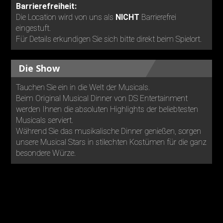
Barrierefreiheit:
Die Location wird von uns als
NICHT
Barrierefrei
eingestuft.
Für Details erkundigen Sie sich bitte direkt beim Spielort.
Die Show
Tauchen Sie ein in die Welt der Musicals.
Beim Original Musical Dinner von DS Entertainment
werden Ihnen die absoluten Highlights der beliebtesten
Musicals serviert.
Während Sie das musikalische Dinner genießen, sorgen
unsere Musical Stars in stilechten Kostümen für die ganz
besondere Würze.