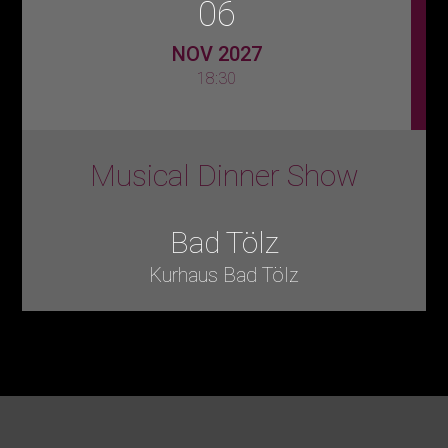
06
NOV 2027
18:30
Musical Dinner Show
Bad Tölz
Kurhaus Bad Tölz