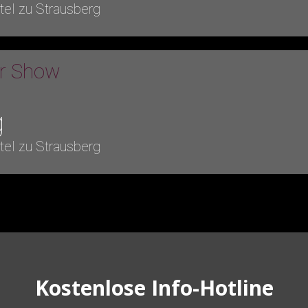
tel zu Strausberg
er Show
g
tel zu Strausberg
Kostenlose Info-Hotline