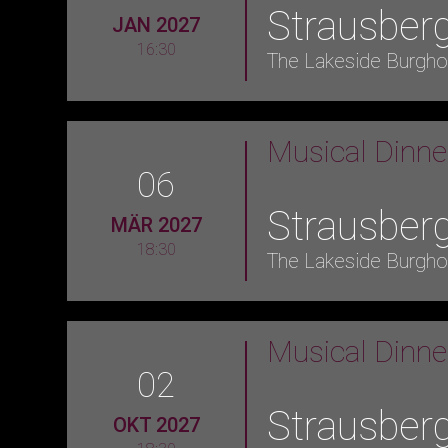
Strausber
JAN 2027
16:30
The Lakeside Burgho
Musical Dinn
06
Strausber
MÄR 2027
18:30
The Lakeside Burgho
Musical Dinn
02
Strausber
OKT 2027