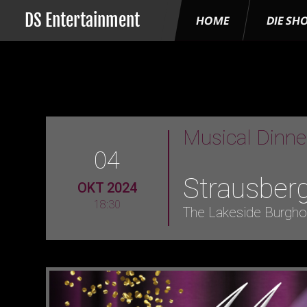
DS Entertainment
HOME
DIE SH
Musical Dinn
04
Strausber
OKT 2024
18:30
The Lakeside Burgho