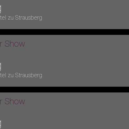
g
tel zu Strausberg
er Show
g
tel zu Strausberg
er Show
g