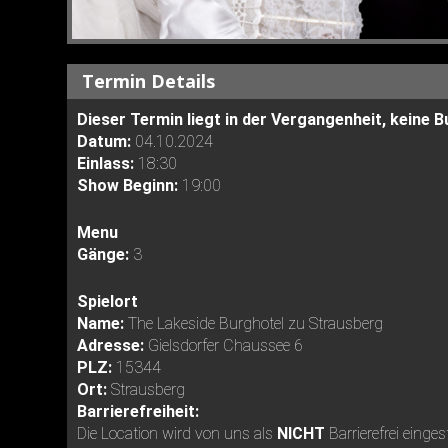
Termin Details
Dieser Termin liegt in der Vergangenheit, keine
Datum:
04.10.2024
Einlass:
18:30
Show Beginn:
19:00
Menu
Gänge:
3
Spielort
Name:
The Lakeside Burghotel zu Strausberg
Adresse:
Gielsdorfer Chaussee 6
PLZ:
15344
Ort:
Strausberg
Barrierefreiheit:
Die Location wird von uns als
NICHT
Barrierefrei einges