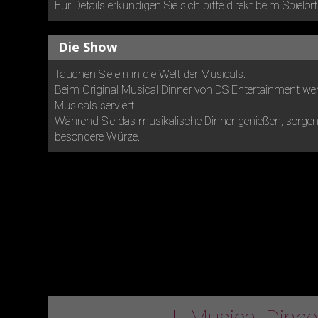
Für Details erkundigen Sie sich bitte direkt beim Spielort
Die Show
Tauchen Sie ein in die Welt der Musicals.
Beim Original Musical Dinner von DS Entertainment wer
Musicals serviert.
Während Sie das musikalische Dinner genießen, sorgen 
besondere Würze.
Musical Dinn