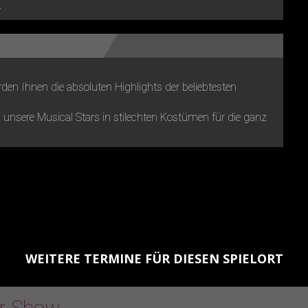
.
den Ihnen die absoluten Highlights der beliebtesten
unsere Musical Stars in stilechten Kostümen für die ganz
WEITERE TERMINE FÜR DIESEN SPIELORT
er Show