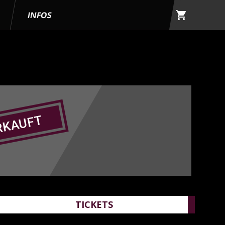
shopping_cart
G
INFOS
RKAUFT
TICKETS