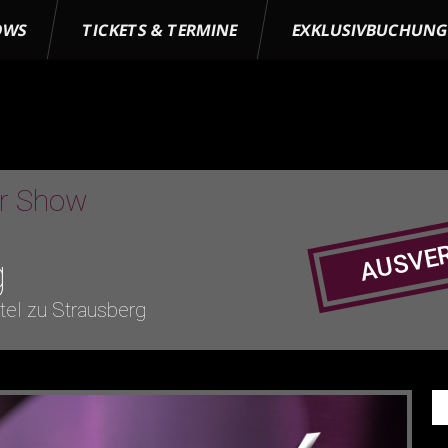
OWS
TICKETS & TERMINE
EXKLUSIVBUCHUN
er Show
AUSVE
g
tel zu Strausberg