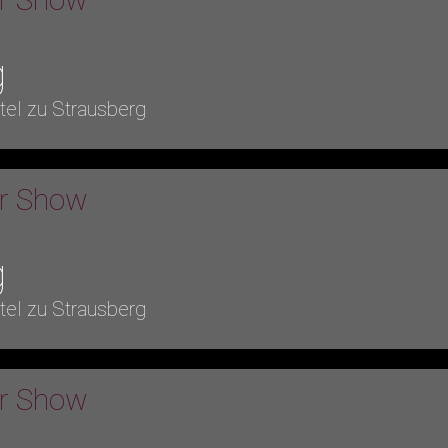
g
tel zu Strausberg
er Show
g
tel zu Strausberg
er Show