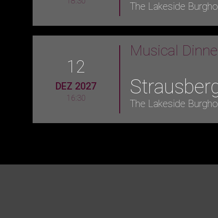
18:30
The Lakeside Burgho
Musical Dinn
12
Strausber
DEZ 2027
16:30
The Lakeside Burgho