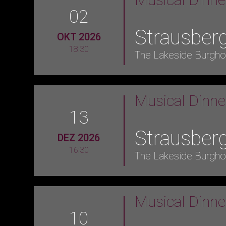
02
Strausber
OKT 2026
18:30
The Lakeside Burgho
Musical Dinn
13
Strausber
DEZ 2026
16:30
The Lakeside Burgho
Musical Dinn
10