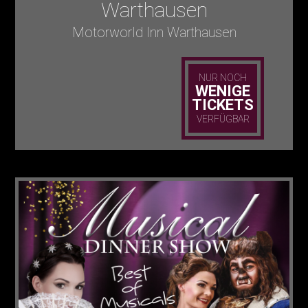
Warthausen
Motorworld Inn Warthausen
NUR NOCH
WENIGE
TICKETS
VERFÜGBAR