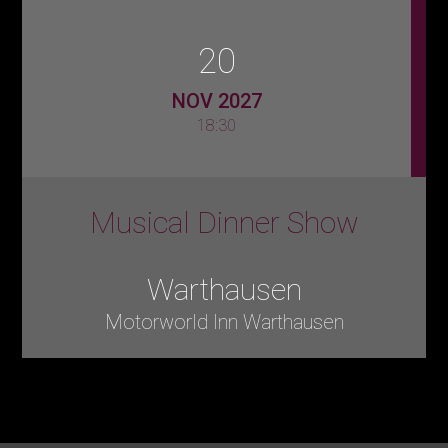
20
NOV 2027
18:30
Musical Dinner Show
Warthausen
Motorworld Inn Warthausen