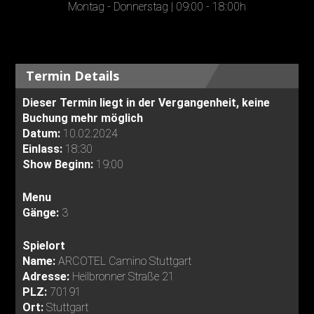
Montag - Donnerstag | 09:00 - 18:00h
Termin Details
Dieser Termin liegt in der Vergangenheit, keine
Buchung mehr möglich
Datum:
10.02.2024
Einlass:
18:30
Show Beginn:
19:00
Menu
Gänge:
3
Spielort
Name:
ARCOTEL Camino Stuttgart
Adresse:
Heilbronner Straße 21
PLZ:
70191
Ort:
Stuttgart