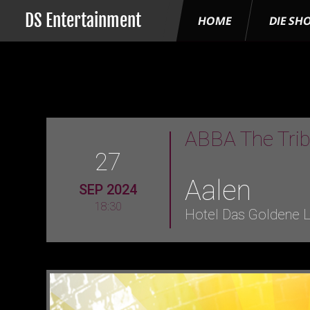
DS Entertainment
HOME
DIE SH
ABBA The Tri
27
Aalen
SEP 2024
18:30
Hotel Das Goldene 