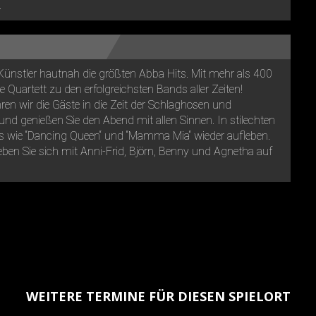
.
Künstler hautnah die größten Abba Hits. Mit mehr als 400
 Quartett zu den erfolgreichsten Bands aller Zeiten!
en wir die Gäste in die Zeit der Schlaghosen und
nd genießen Sie den Abend mit allen Sinnen. In stilechten
ts wie “Dancing Queen“ und “Mamma Mia“ wieder aufleben.
ben Sie sich mit Anni-Frid, Björn, Benny und Agnetha auf
WEITERE TERMINE FÜR DIESEN SPIELORT