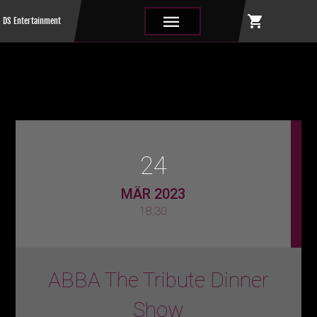
shopping_cart
|||
DS Entertainment
24
MÄR 2023
18:30
ABBA The Tribute Dinner
Show