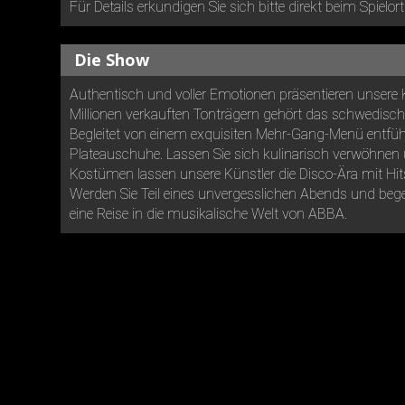
Für Details erkundigen Sie sich bitte direkt beim Spielort
Die Show
Authentisch und voller Emotionen präsentieren unsere 
Millionen verkauften Tonträgern gehört das schwedische
Begleitet von einem exquisiten Mehr-Gang-Menü entführ
Plateauschuhe. Lassen Sie sich kulinarisch verwöhnen u
Kostümen lassen unsere Künstler die Disco-Ära mit Hi
Werden Sie Teil eines unvergesslichen Abends und bege
eine Reise in die musikalische Welt von ABBA.