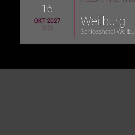
16
Weilburg
OKT 2027
18:30
Schlosshotel Weilbu