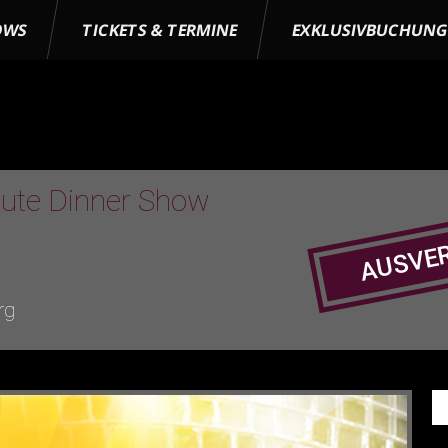
OWS
TICKETS & TERMINE
EXKLUSIVBUCHUN
bute Dinner Show
AUSVE
rg