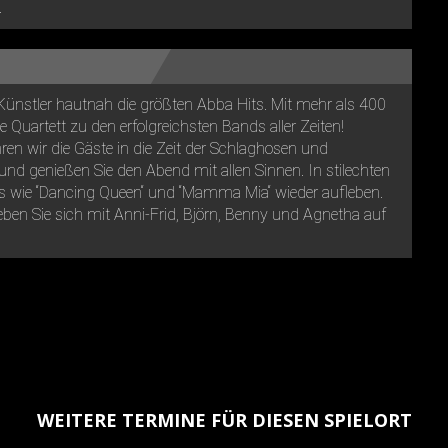
.
Künstler hautnah die größten Abba Hits. Mit mehr als 400
 Quartett zu den erfolgreichsten Bands aller Zeiten!
en wir die Gäste in die Zeit der Schlaghosen und
nd genießen Sie den Abend mit allen Sinnen. In stilechten
ts wie “Dancing Queen“ und “Mamma Mia“ wieder aufleben.
ben Sie sich mit Anni-Frid, Björn, Benny und Agnetha auf
WEITERE TERMINE FÜR DIESEN SPIELORT