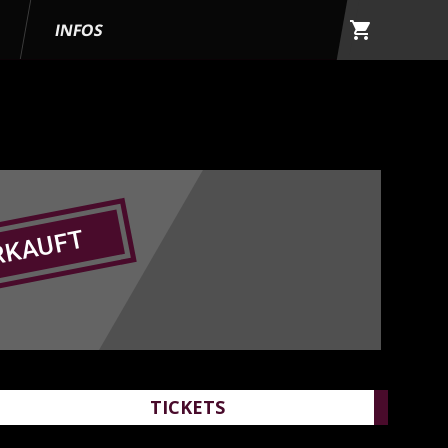
shopping_cart
G
INFOS
RKAUFT
TICKETS