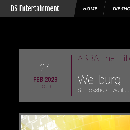
DS Entertainment
HOME
DIE SH
ABBA The Tri
24
Weilburg
FEB 2023
18:30
Schlosshotel Weilbu