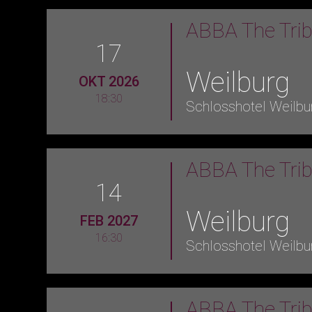
ABBA The Tri
17
Weilburg
OKT 2026
18:30
Schlosshotel Weilbu
ABBA The Tri
14
Weilburg
FEB 2027
16:30
Schlosshotel Weilbu
ABBA The Tri