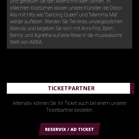
und genießen Sie den Abend mit allen Sinnen. In
stilechten Kostümen lassen unsere Künstler die Disco-
Ära mit Hits wie “Dancing Queen“ und “Mamma Mia“
wieder aufleben. Werden Sie Teil eines unvergesslichen
Abends und begeben Sie sich mit Anni-Frid, Björn,
Benny und Agnetha auf eine Reise in die musikalische
Welt von ABBA.
TICKETPARTNER
Alternativ können Sie Ihr Ticket auch bei einem unserer
Ticketpartner bestellen.
RESERVIX / AD TICKET