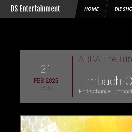
DS Entertainment
HOME
DIE SH
ABBA The Tri
21
Limbach-O
FEB 2025
18:30
Parkschänke Limbac