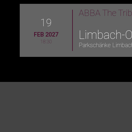
ABBA The Tri
19
Limbach-O
FEB 2027
18:30
Parkschänke Limbac