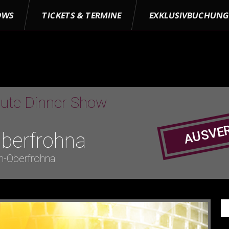
OWS
TICKETS & TERMINE
EXKLUSIVBUCHUN
bute Dinner Show
AUSVE
berfrohna
h-Oberfrohna