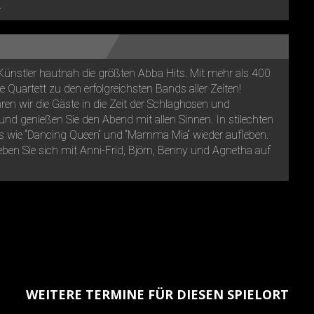
.
Künstler hautnah die größten Abba Hits. Mit mehr als 400
 Quartett zu den erfolgreichsten Bands aller Zeiten!
en wir die Gäste in die Zeit der Schlaghosen und
nd genießen Sie den Abend mit allen Sinnen. In stilechten
ts wie “Dancing Queen“ und “Mamma Mia“ wieder aufleben.
ben Sie sich mit Anni-Frid, Björn, Benny und Agnetha auf
WEITERE TERMINE FÜR DIESEN SPIELORT