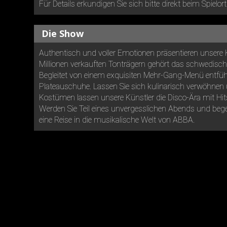
Für Details erkundigen Sie sich bitte direkt beim Spielort
Die Show
Authentisch und voller Emotionen präsentieren unsere 
Millionen verkauften Tonträgern gehört das schwedische
Begleitet von einem exquisiten Mehr-Gang-Menü entführ
Plateauschuhe. Lassen Sie sich kulinarisch verwöhnen u
Kostümen lassen unsere Künstler die Disco-Ära mit Hi
Werden Sie Teil eines unvergesslichen Abends und bege
eine Reise in die musikalische Welt von ABBA.