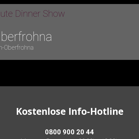
bute Dinner Show
berfrohna
h-Oberfrohna
Kostenlose Info-Hotline
0800 900 20 44