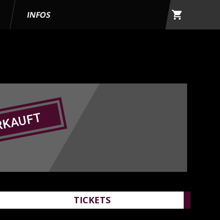
shopping_cart
G
INFOS
RKAUFT
TICKETS