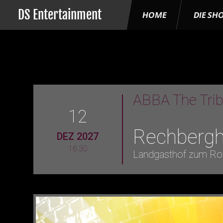
DS Entertainment
HOME
DIE SH
ABBA The Tri
12
Rechberg
DEZ 2027
16:30
Landgasthof zum Ro