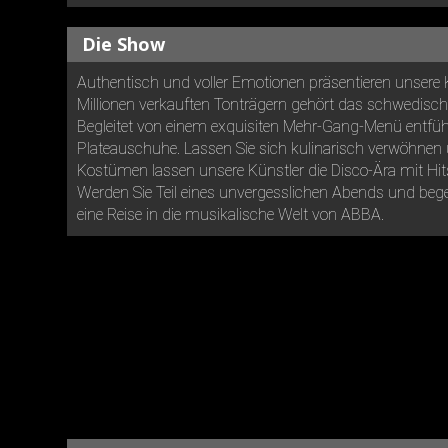
Die Show
Authentisch und voller Emotionen präsentieren unsere 
Millionen verkauften Tonträgern gehört das schwedische
Begleitet von einem exquisiten Mehr-Gang-Menü entführ
Plateauschuhe. Lassen Sie sich kulinarisch verwöhnen u
Kostümen lassen unsere Künstler die Disco-Ära mit Hi
Werden Sie Teil eines unvergesslichen Abends und bege
eine Reise in die musikalische Welt von ABBA.