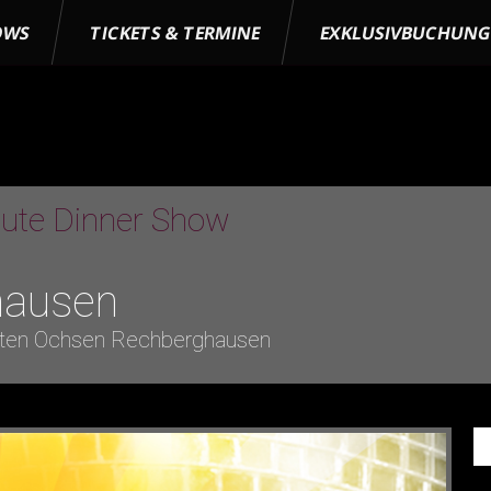
OWS
TICKETS & TERMINE
EXKLUSIVBUCHUN
bute Dinner Show
hausen
ten Ochsen Rechberghausen