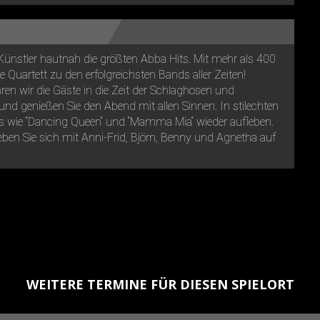
Künstler hautnah die größten Abba Hits. Mit mehr als 400
 Quartett zu den erfolgreichsten Bands aller Zeiten!
en wir die Gäste in die Zeit der Schlaghosen und
nd genießen Sie den Abend mit allen Sinnen. In stilechten
ts wie “Dancing Queen“ und “Mamma Mia“ wieder aufleben.
ben Sie sich mit Anni-Frid, Björn, Benny und Agnetha auf
WEITERE TERMINE FÜR DIESEN SPIELORT