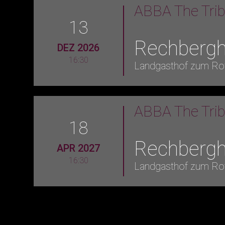
ABBA The Tri
13
Rechberg
DEZ 2026
16:30
Landgasthof zum Ro
ABBA The Tri
18
Rechberg
APR 2027
16:30
Landgasthof zum Ro