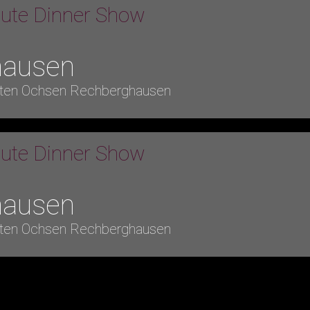
bute Dinner Show
hausen
ten Ochsen Rechberghausen
bute Dinner Show
hausen
ten Ochsen Rechberghausen