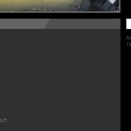
Al
Ti
tuft.
.