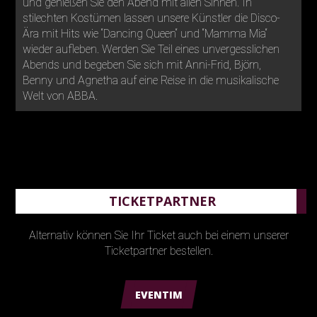
und genießen Sie den Abend mit allen Sinnen. In
stilechten Kostümen lassen unsere Künstler die Disco-
Ära mit Hits wie “Dancing Queen“ und “Mamma Mia“
wieder aufleben. Werden Sie Teil eines unvergesslichen
Abends und begeben Sie sich mit Anni-Frid, Björn,
Benny und Agnetha auf eine Reise in die musikalische
Welt von ABBA.
TICKETPARTNER
Alternativ können Sie Ihr Ticket auch bei einem unserer
Ticketpartner bestellen.
EVENTIM