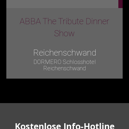
ABBA The Tribute Dinner
Show
Reichenschwand
DORMERO Schlosshotel
Reichenschwand
Kostenlose Info-Hotline