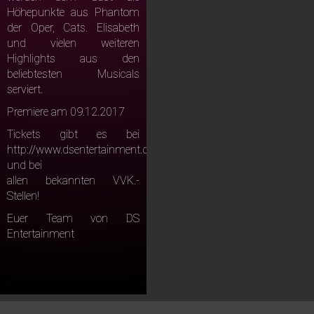
Höhepunkte aus Phantom
der Oper, Cats. Elisabeth
und vielen weiteren
Highlights aus den
beliebtesten Musicals
serviert.
Premiere am 09.12.2017
Tickets gibt es bei
http://www.dsentertainment.de
und bei
allen bekannten VVK.-
Stellen!
Euer Team von DS
Entertainment