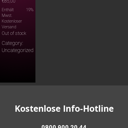
€
85,00
Enthält 19%
Mwst.
Kostenloser
Versand
Out of stock
Category:
Uncategorized
Kostenlose Info-Hotline
0800 900 20 44