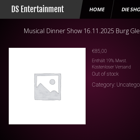
DS Entertainment
HOME
DIE SH
Musical Dinner Show 16.11.2025 Burg Gle
€
85,00
Enthält 19% Mwst.
Kostenloser Versand
Out of stock
Category:
Uncatego