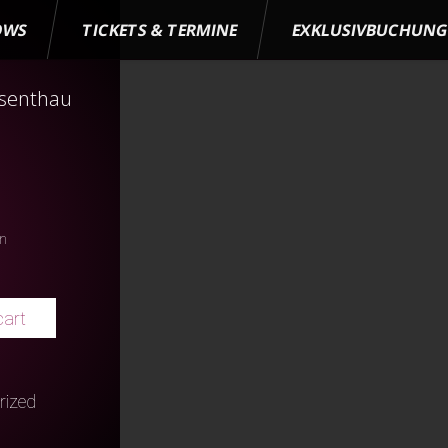
OWS
TICKETS & TERMINE
EXKLUSIVBUCHUN
esenthau
en
cart
rized