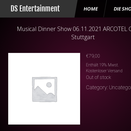
DS Entertainment
HOME
DIE SH
Musical Dinner Show 06.11.2021 ARCOTEL
Stuttgart
€
79,00
Enthält 19% Mwst.
Kostenloser Versand
Out of stock
Category:
Uncatego