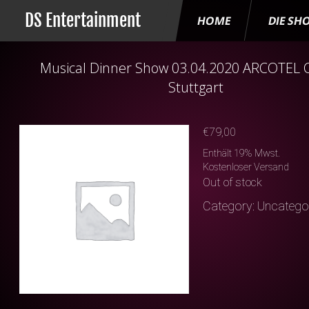
DS Entertainment
HOME
DIE SH
Musical Dinner Show 03.04.2020 ARCOTEL
Stuttgart
€
79,00
Enthält 19% Mwst.
Kostenloser Versand
Out of stock
Category:
Uncatego