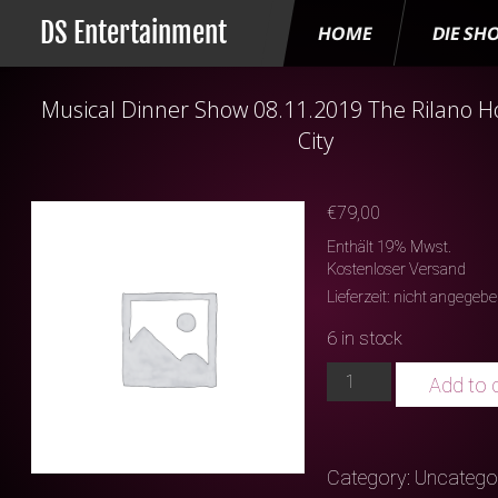
DS Entertainment
HOME
DIE SH
Musical Dinner Show 08.11.2019 The Rilano Ho
City
€
79,00
Enthält 19% Mwst.
Kostenloser Versand
Lieferzeit: nicht angegeb
6 in stock
Musical
Add to 
Dinner
Show
08.11.2019
Category:
Uncatego
The