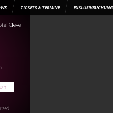
OWS
TICKETS & TERMINE
EXKLUSIVBUCHUN
tel Cleve
en
cart
rized