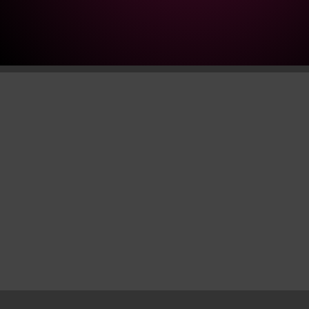
Rilano
Hotel
Cleve
City
quantity