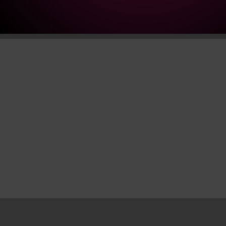
Tölz
quantity