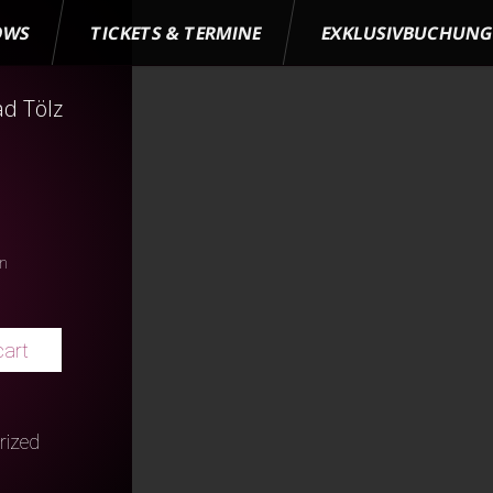
OWS
TICKETS & TERMINE
EXKLUSIVBUCHUN
d Tölz
en
cart
rized