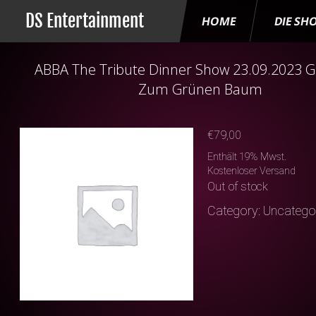
DS Entertainment
HOME
DIE SH
ABBA The Tribute Dinner Show 23.09.2023 
Zum Grünen Baum
€
79,00
Enthält 19% Mwst.
Kostenloser Versand
Out of stock
Category:
Uncatego