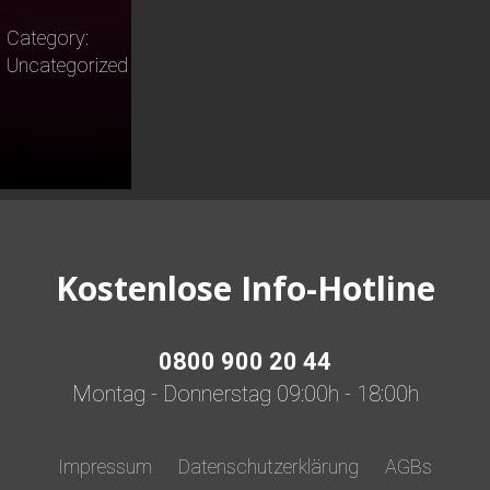
Show
18.12.2026
Category:
The
Uncategorized
Lakeside
Burghotel
zu
Strausberg
quantity
Kostenlose Info-Hotline
0800 900 20 44
Montag - Donnerstag 09:00h - 18:00h
Impressum
Datenschutzerklärung
AGBs