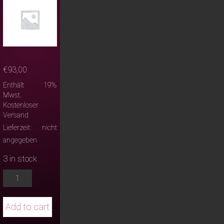
€
93,00
Enthält 19%
Mwst.
Kostenloser
Versand
Lieferzeit: nicht
angegeben
3 in stock
ABBA
The
Tribute
Add to cart
Dinner