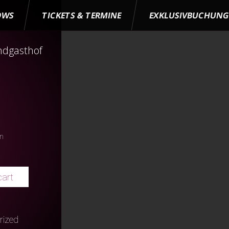
OWS
TICKETS & TERMINE
EXKLUSIVBUCHUN
ndgasthof
en
cart
rized