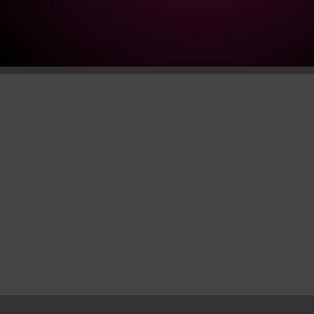
12.12.2027
Landgasthof
zum
Roten
Ochsen
quantity