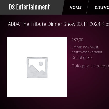
DS Entertainment
HOME
DIE SH
ABBA The Tribute Dinner Show 03.11.2024 Klo
€
82,00
Enthält 19% Mwst.
Kostenloser Versand
Out of stock
Category:
Uncatego