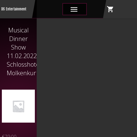
shopping_cart
|||
DS Entertainment
Musical
Dinner
Show
11.02.2022
Schlosshotel
Molkenkur
€
79,00