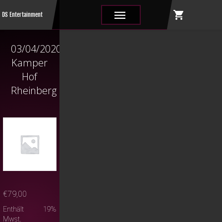
shopping_cart
|||
DS Entertainment
03/04/2020
Kamper
Hof
Rheinberg
€
79,00
Enthält 19%
Mwst.