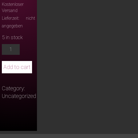
Kostenloser
Versand
Lieferzeit: nicht
angegeben
5 in stock
03/04/2020
Kamper
Hof
Add to cart
Rheinberg
quantity
Category:
Uncategorized