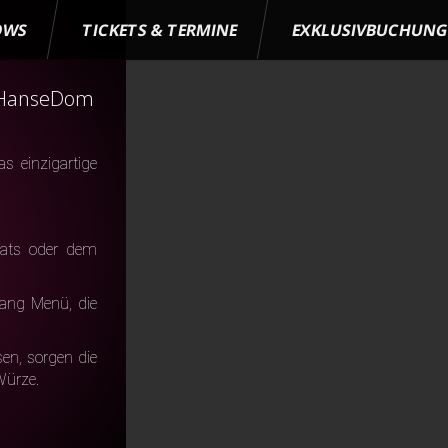
OWS
TICKETS & TERMINE
EXKLUSIVBUCHUN
d HanseDom
s einzigartige
Cats oder dem
ang Menü, die
en, sorgen die
Würze.