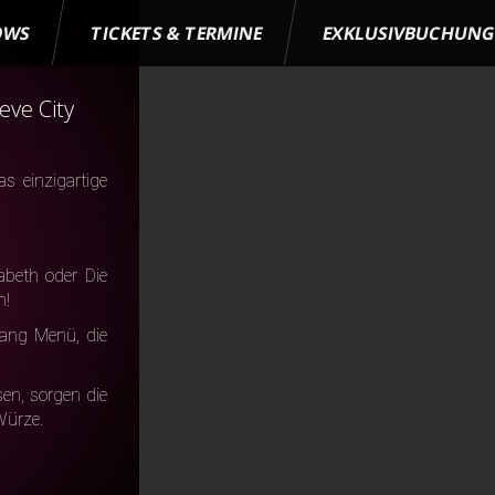
OWS
TICKETS & TERMINE
EXKLUSIVBUCHUN
eve City
s einzigartige
abeth oder Die
n!
ang Menü, die
en, sorgen die
Würze.