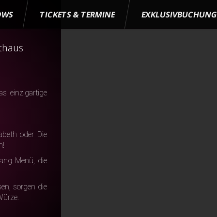
OWS
TICKETS & TERMINE
EXKLUSIVBUCHUN
sthaus
s einzigartige
abeth oder Die
n!
ang Menü, die
en, sorgen die
Würze.